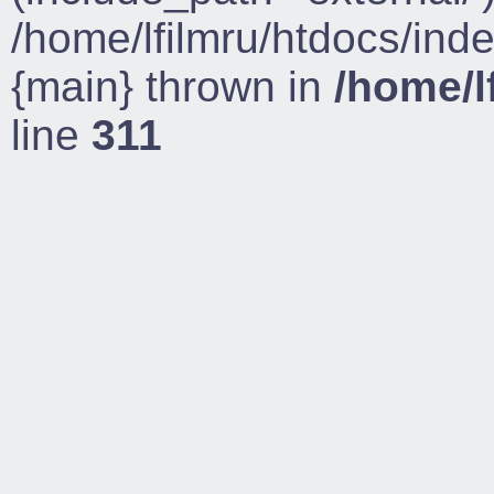
/home/lfilmru/htdocs/ind
{main} thrown in
/home/l
line
311