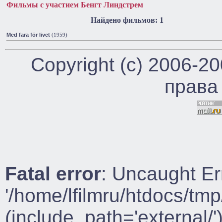
Фильмы с участием Бенгт Линдстрем
Найдено фильмов: 1
Med fara för livet
(1959)
Copyright (c) 2006-2
права
Fatal error
: Uncaught Er
'/home/lfilmru/htdocs/tmp
(include_path='external/')