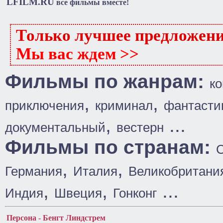
LFILM.RU
все фильмы вместе!
Только лучшее предложен
Мы вас ждем >>
Фильмы по жанрам:
к
,
,
приключения
криминал
фантасти
,
...
документальный
вестерн
Фильмы по странам:
,
,
Германия
Италия
Великобритани
,
,
...
Индия
Швеция
Гонконг
Персона - Бенгт Линдстрем