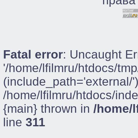
права
Fatal error
: Uncaught Er
'/home/lfilmru/htdocs/tmp
(include_path='external/')
/home/lfilmru/htdocs/ind
{main} thrown in
/home/l
line
311