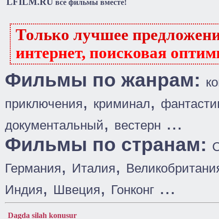
LFILM.RU
все фильмы вместе!
Только лучшее предложен
интернет, поисковая оптим
Фильмы по жанрам:
к
,
,
приключения
криминал
фантасти
,
...
документальный
вестерн
Фильмы по странам:
,
,
Германия
Италия
Великобритани
,
,
...
Индия
Швеция
Гонконг
Dagda silah konusur