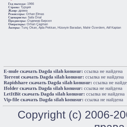
1966
Год выхода:
Турция
Cтрана:
драма
Жанр:
Orhan Elmas
Режиссеры:
Safa Önal
Сценаристы:
Оздемир Бирсел
Продюсеры:
Orhan Çagman
Операторы:
Tunç Okan
Ajda Pekkan
Hüseyin Baradan
Mahir Özerdem
Atif Kaptan
Актеры:
,
,
,
,
E-mule cкачать Dagda silah konusur:
ссылка не найдена
Torrent cкачать Dagda silah konusur:
ссылка не найдена
Rapidshare cкачать Dagda silah konusur:
ссылка не найд
Ifolder cкачать Dagda silah konusur:
ссылка не найдена
LetItBit cкачать Dagda silah konusur:
ссылка не найдена
Vip-file cкачать Dagda silah konusur:
ссылка не найдена
Copyright (c) 2006-2