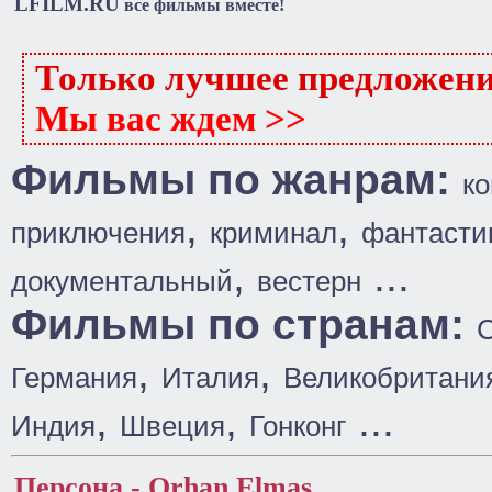
LFILM.RU
все фильмы вместе!
Только лучшее предложен
Мы вас ждем >>
Фильмы по жанрам:
к
,
,
приключения
криминал
фантасти
,
...
документальный
вестерн
Фильмы по странам:
,
,
Германия
Италия
Великобритани
,
,
...
Индия
Швеция
Гонконг
Персона - Orhan Elmas