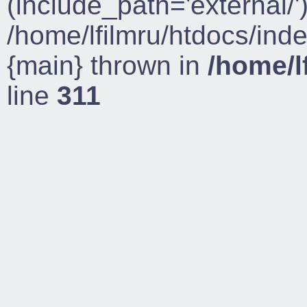
(include_path='external/')
/home/lfilmru/htdocs/ind
{main} thrown in
/home/l
line
311