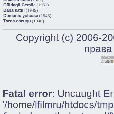
Güldagli Cemile
(1951)
Baba katili
(1949)
Domaniç yolcusu
(1946)
Toros çocugu
(1946)
Copyright (c) 2006-2
права
Fatal error
: Uncaught Er
'/home/lfilmru/htdocs/tmp