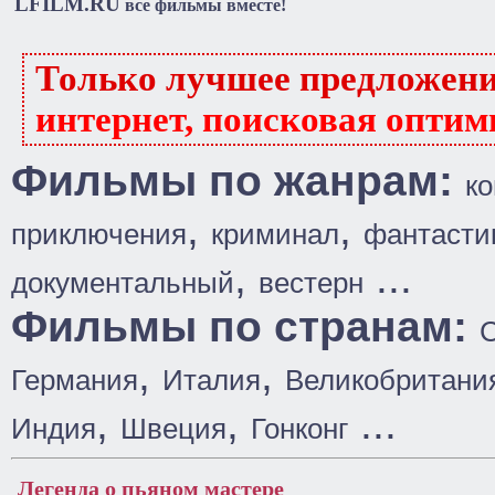
LFILM.RU
все фильмы вместе!
Только лучшее предложен
интернет, поисковая оптим
Фильмы по жанрам:
к
,
,
приключения
криминал
фантасти
,
...
документальный
вестерн
Фильмы по странам:
,
,
Германия
Италия
Великобритани
,
,
...
Индия
Швеция
Гонконг
Легенда о пьяном мастере