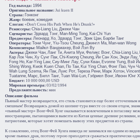
Год выхода:
1994
Оригинальное название:
Jui kuen II
Cтрана:
Гонконг
Жанр:
боевик
,
комедия
Слоган:
«Don't Cross His Path When He's Drunk!»
Режиссеры:
Chia-Liang Liu
,
Джеки Чан
Сценаристы:
Эдвард Тэнг
,
Man-Ming Tong
,
Kai-Chi Yun
Продюсеры:
Леонард Хо
,
Эдвард Тэнг
,
Эрик Цан
,
Барби Танг
Операторы:
Тони Чунг
,
Yiu-Tsou Cheung
,
Джингл Ма
,
Man-wan Wong
Композиторы:
Майкл Вандмахер
,
Вэй Лэп Ву
Актеры:
Джеки Чан
,
Ланг Ти
,
Анита Муи
,
Феликс Вонг
,
Chia-Liang Liu
,
Кар Лок Чин
,
Ху Сунг Пак
,
Chi-Kwong Cheung
,
Йи Сан Хон
,
Энди Лау
,
Fong Ho
,
Kar-Ying Law
,
Сиу-Минг Лау
,
Суки Кван
,
Evonne Yung
,
Вэй Й
Shing Wong
,
Kwok Kuen Chan
,
По Таи
,
Kui Ying Chan
,
Фонг Пао
,
Чун Ч
Wah Lung Szema
,
Ян Пак
,
Луис Рот
,
Тереза Рени
,
Марк Хотон
,
Vincent
Tuatanne
,
Марс
,
Билл Танг
,
Tuan Wai-Lun
,
Гэбриел Вонг
,
Ивонн Юнг Х
Бюджет:
10 000 000,00 USD
Мировая премьера:
03/02/1994
Продолжительность:
мин
Описание фильма
Пьяный мастер возвращается, его стиль становится еще более отточенным 
смешным! Возвращаясь домой из шопинг-тура вместе со своим отцом, зна
«пьяный мастер» Вонг-Фей Хунг оказывается вовлеченным в потасовку ме
иностранцами, пытающимися вывезти из Китая ценные древние реликвии, и
патриотами, которые хотят помешать вывозу этих предметов из страны.
К сожалению, отец Вонг-Фей Хунга никогда не занимался ни одним из видов
кроме пьяных драк, поэтому герою приходится сражаться практически од