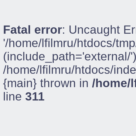
Fatal error
: Uncaught Er
'/home/lfilmru/htdocs/tmp
(include_path='external/')
/home/lfilmru/htdocs/ind
{main} thrown in
/home/l
line
311