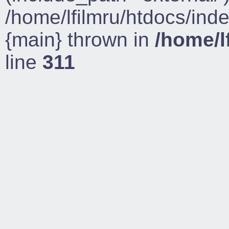
/home/lfilmru/htdocs/ind
{main} thrown in
/home/l
line
311