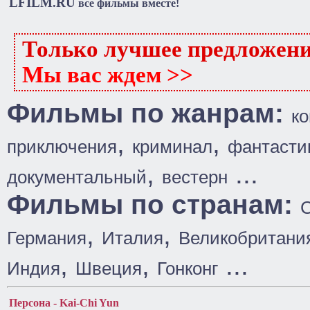
LFILM.RU
все фильмы вместе!
Только лучшее предложен
Мы вас ждем >>
Фильмы по жанрам:
к
,
,
приключения
криминал
фантасти
,
...
документальный
вестерн
Фильмы по странам:
,
,
Германия
Италия
Великобритани
,
,
...
Индия
Швеция
Гонконг
Персона - Kai-Chi Yun