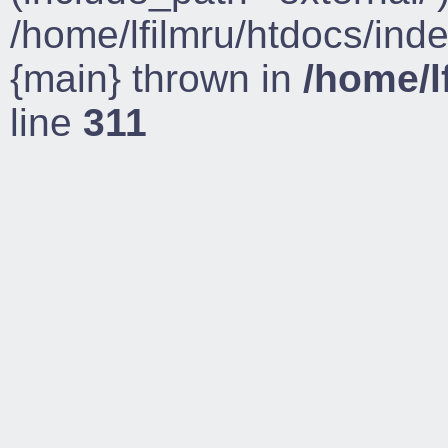
/home/lfilmru/htdocs/ind
{main} thrown in
/home/l
line
311