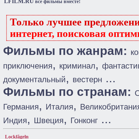
LFILM.RU
все фильмы вместе!
Только лучшее предложен
интернет, поисковая оптим
Фильмы по жанрам:
к
,
,
приключения
криминал
фантасти
,
...
документальный
вестерн
Фильмы по странам:
,
,
Германия
Италия
Великобритани
,
,
...
Индия
Швеция
Гонконг
Lockfågeln