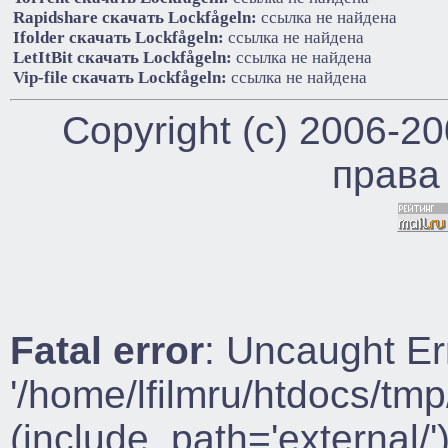
Rapidshare cкачать Lockfågeln:
ссылка не найдена
Ifolder cкачать Lockfågeln:
ссылка не найдена
LetItBit cкачать Lockfågeln:
ссылка не найдена
Vip-file cкачать Lockfågeln:
ссылка не найдена
Copyright (c) 2006-2
права
Fatal error
: Uncaught Er
'/home/lfilmru/htdocs/tmp
(include_path='external/')