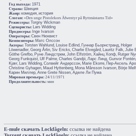
Год выхода:
1971
Cтрана:
Швеция
Жанр:
комедия
,
история
Слоган:
«Den unge Pistolekors Äfwentyr på Ryttmästarns Tid»
Режиссеры:
Torgny Wickman
Сценаристы:
Lars Widding
Продюсеры:
Inge Ivarson
Операторы:
Свен Нюквист
Композиторы:
Матс Олссон
Актеры:
Torsten Wahlund
,
Louise Edlind
,
Гуннар Бьорнстранд
,
Holger
Löwenadler
,
Georg Årlin
,
Siv Ericks
,
Charlie Elvegård
,
Lauritz Falk
,
Julie 
Göthe Grefbo
,
Руне Линдстрем
,
John Elfström
,
Хайнц Хопф
,
Rutger Ny
Georg Funkquist
,
Ulf Palme
,
Charles Gandjii
,
Ларс Линд
,
Gunvor Pontén
Kjær
,
Lars Widding
,
Солвейг Андерссон
,
Marie Ekorre
,
Пер-Аксель Аро
Christine Gyhagen
,
Maud Hyttenberg
,
Mona Månsson Ivarson
,
Börje Mell
Карин Миллер
,
Anne Grete Nissen
,
Аделе Ли Пума
Мировая премьера:
24/11/1971
Продолжительность:
мин
E-mule cкачать Lockfågeln:
ссылка не найдена
Torrent cкачать Lockfågeln:
ссылка не найдена