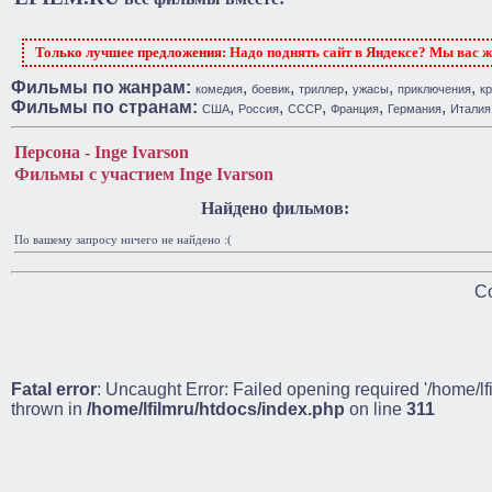
Только лучшее предложения:
Надо поднять сайт в Яндексе? Мы вас 
Фильмы по жанрам:
,
,
,
,
,
комедия
боевик
триллер
ужасы
приключения
к
Фильмы по странам:
,
,
,
,
,
США
Россия
СССР
Франция
Германия
Италия
Персона - Inge Ivarson
Фильмы с участием Inge Ivarson
Найдено фильмов:
По вашему запросу ничего не найдено :(
Co
Fatal error
: Uncaught Error: Failed opening required '/home/lf
thrown in
/home/lfilmru/htdocs/index.php
on line
311