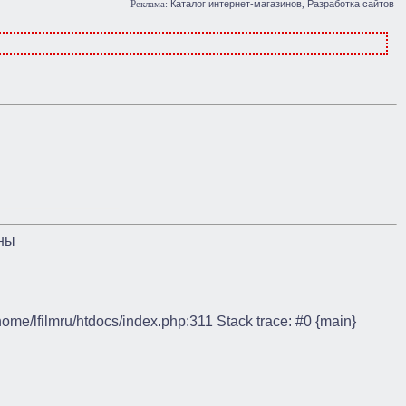
Каталог интернет-магазинов
Разработка сайтов
Реклама:
,
ны
/home/lfilmru/htdocs/index.php:311 Stack trace: #0 {main}