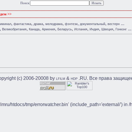
Поиск:
ждем >>
,
,
,
,
,
,
...
риминал
фантастика
драма
мелодрама
фэнтези
документальный
вестерн
,
,
,
,
,
,
,
,
...
Великобритания
Канада
Армения
Беларусь
Испания
Индия
Швеция
Гонконг
pyright (c) 2006-20008 by
&
.RU. Все права защище
LFILM
HDP
ilmru/htdocs/tmp/errorwatcher.bin' (include_path='external/') in 