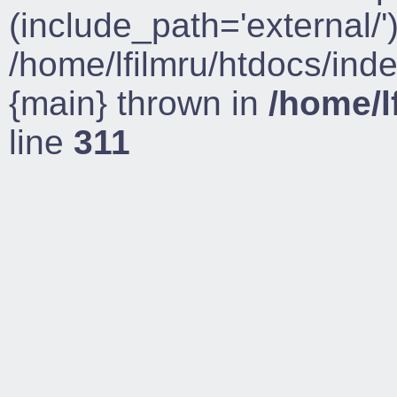
(include_path='external/')
/home/lfilmru/htdocs/ind
{main} thrown in
/home/l
line
311