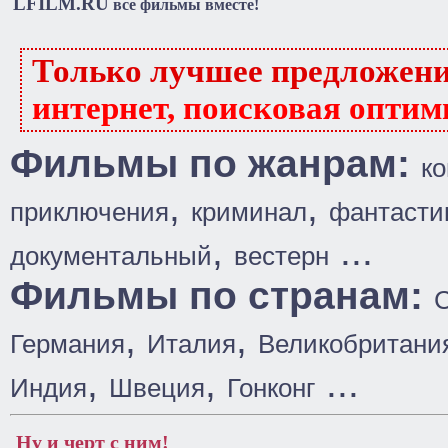
LFILM.RU
все фильмы вместе!
Только лучшее предложен
интернет, поисковая оптим
Фильмы по жанрам:
к
,
,
приключения
криминал
фантасти
,
...
документальный
вестерн
Фильмы по странам:
,
,
Германия
Италия
Великобритани
,
,
...
Индия
Швеция
Гонконг
Ну и черт с ним!