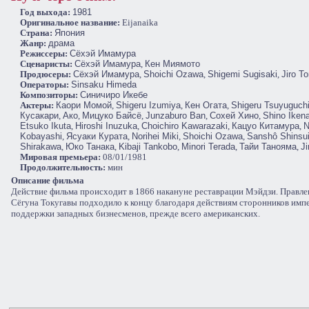
Год выхода:
1981
Оригинальное название:
Eijanaika
Cтрана:
Япония
Жанр:
драма
Режиссеры:
Сёхэй Имамура
Сценаристы:
Сёхэй Имамура
,
Кен Миямото
Продюсеры:
Сёхэй Имамура
,
Shoichi Ozawa
,
Shigemi Sugisaki
,
Jiro T
Операторы:
Sinsaku Himeda
Композиторы:
Синичиро Икебе
Актеры:
Каори Момой
,
Shigeru Izumiya
,
Кен Огата
,
Shigeru Tsuyuguch
Кусакари
,
Ако
,
Мицуко Байсё
,
Junzaburo Ban
,
Сохей Хино
,
Shino Iken
Etsuko Ikuta
,
Hiroshi Inuzuka
,
Choichiro Kawarazaki
,
Кацуо Китамура
,
N
Kobayashi
,
Ясуаки Курата
,
Norihei Miki
,
Shoichi Ozawa
,
Sanshô Shinsu
Shirakawa
,
Юко Танака
,
Kibaji Tankobo
,
Minori Terada
,
Тайи Танояма
,
Ji
Мировая премьера:
08/01/1981
Продолжительность:
мин
Описание фильма
Действие фильма происходит в 1866 накануне реставрации Мэйдзи. Правле
Сёгуна Токугавы подходило к концу благодаря действиям сторонников имп
поддержки западных бизнесменов, прежде всего американских.