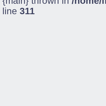
{main} thrown in
/home/l
line
311