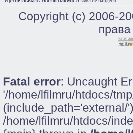
Vip-file cкачать You shi tiaowu:
ссылка не найдена
Copyright (c) 2006-2
права
Fatal error
: Uncaught Er
'/home/lfilmru/htdocs/tmp
(include_path='external/')
/home/lfilmru/htdocs/ind