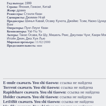
Год выхода:
1999
Cтрана:
Япония
,
Гонконг
,
Китай
Жанр:
драма
Режиссеры:
Стэнли Кван
Сценаристы:
Джимми Нгай
Продюсеры:
Шинья Кавай
,
Осаму Кунота
,
Джеймс Тсим
,
Наоко Цуке
Вонг
Операторы:
Пунг-Леунг Кван
Композиторы:
Yat-Yiu Yu
Актеры:
Такао Осава
,
Ки Шу
,
Мишель Реис
,
Джулиан Чунг
,
Каори Мо
Илэйн Джин
,
Джа Хуи Лью
Мировая премьера:
11/02/2000
Продолжительность:
мин
E-mule cкачать You shi tiaowu:
ссылка не найдена
Torrent cкачать You shi tiaowu:
ссылка не найдена
Rapidshare cкачать You shi tiaowu:
ссылка не найдена
Ifolder cкачать You shi tiaowu:
ссылка не найдена
LetItBit cкачать You shi tiaowu:
ссылка не найдена