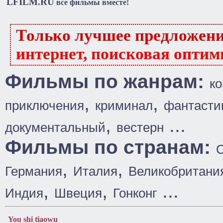
LFILM.RU
все фильмы вместе!
Только лучшее предложен
интернет, поисковая оптим
Фильмы по жанрам:
к
,
,
приключения
криминал
фантасти
,
...
документальный
вестерн
Фильмы по странам:
,
,
Германия
Италия
Великобритани
,
,
...
Индия
Швеция
Гонконг
You shi tiaowu