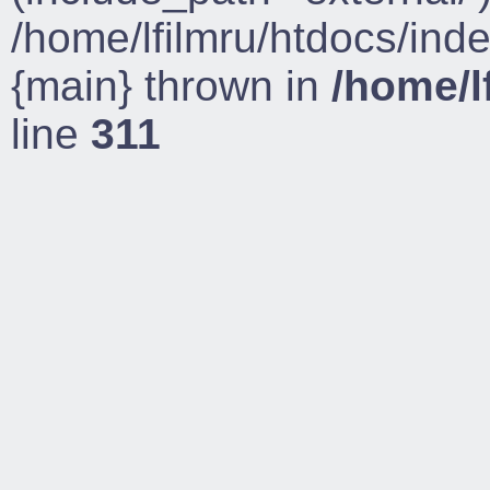
/home/lfilmru/htdocs/ind
{main} thrown in
/home/l
line
311