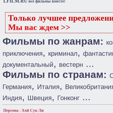
LFILM.RU
все фильмы вместе!
Только лучшее предложен
Мы вас ждем >>
Фильмы по жанрам:
к
,
,
приключения
криминал
фантасти
,
...
документальный
вестерн
Фильмы по странам:
,
,
Германия
Италия
Великобритани
,
,
...
Индия
Швеция
Гонконг
Персона - Хой Сук Ли