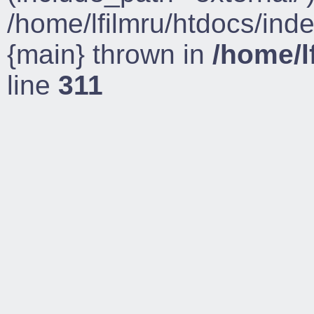
/home/lfilmru/htdocs/ind
{main} thrown in
/home/l
line
311