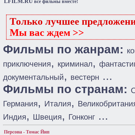
LFILM.RU
все фильмы вместе!
Только лучшее предложен
Мы вас ждем >>
Фильмы по жанрам:
к
,
,
приключения
криминал
фантасти
,
...
документальный
вестерн
Фильмы по странам:
,
,
Германия
Италия
Великобритани
,
,
...
Индия
Швеция
Гонконг
Персона - Томас Йип