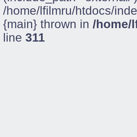
/home/lfilmru/htdocs/ind
{main} thrown in
/home/l
line
311