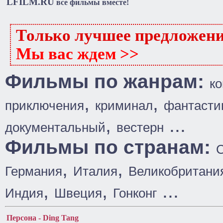
LFILM.RU
все фильмы вместе!
Только лучшее предложен
Мы вас ждем >>
Фильмы по жанрам:
к
,
,
приключения
криминал
фантасти
,
...
документальный
вестерн
Фильмы по странам:
,
,
Германия
Италия
Великобритани
,
,
...
Индия
Швеция
Гонконг
Персона - Ding Tang