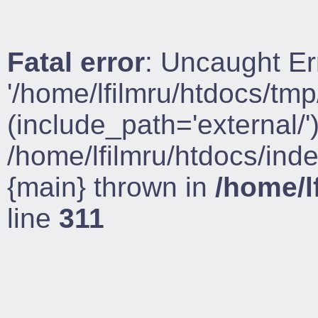
Fatal error
: Uncaught Er
'/home/lfilmru/htdocs/tmp
(include_path='external/')
/home/lfilmru/htdocs/ind
{main} thrown in
/home/l
line
311