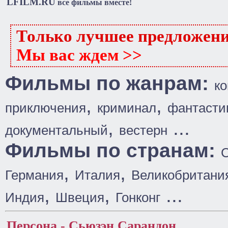
LFILM.RU
все фильмы вместе!
Только лучшее предложен
Мы вас ждем >>
Фильмы по жанрам:
к
,
,
приключения
криминал
фантасти
,
...
документальный
вестерн
Фильмы по странам:
,
,
Германия
Италия
Великобритани
,
,
...
Индия
Швеция
Гонконг
Персона - Сьюзэн Сарандон