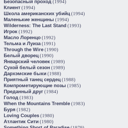
Безопасный проход
(1994)
Клиент
(1994)
Школа американских убийц
(1994)
Маленькие женщины
(1994)
Wilderness: The Last Stand
(1993)
Игрок
(1992)
Масло Лоренцо
(1992)
Тельма и Луиза
(1991)
Through the Wire
(1990)
Белый дворец
(1990)
Январский человек
(1989)
Сухой белый сезон
(1989)
Дархэмские быки
(1988)
Приятный танец сердец
(1988)
Компрометирующие позы
(1985)
Преданный друг
(1984)
Голод
(1983)
When the Mountains Tremble
(1983)
Буря
(1982)
Loving Couples
(1980)
Атлантик Сити
(1980)
Something Short of Paradise
(1979)