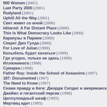
900 Women
(2001)
Last Party 2000
(2001)
Rudyland
(2001)
Uphill All the Way
(2001)
Свет живет со мной
(2000)
Iditarod: A Far Distant Place
(2000)
This Is What Democracy Looks Like
(2000)
Карапузы в Париже
(2000)
Секрет Джо Гулда
(2000)
For Love of Julian
(1999)
Колыбель будет качаться
(1999)
Где угодно, только не здесь
(1999)
Иллюмината
(1998)
Сумерки
(1998)
Father Roy: Inside the School of Assassins
(1997)
187: Documented
(1997)
The Need to Know
(1997)
Скажи правду и беги: Джордж Селдес и американск
Джеймс и гигантский персик
(1996)
Целлулоидный шкаф
(1995)
Мертвец идет
(1995)