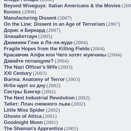
Beyond Wiseguys: Italian Americans & the Movies
(200
Колосс
(2008)
Manufacturing Dissent
(2007)
On the Line: Dissent in an Age of Terrorism
(2007)
Дорис и Бернард
(2007)
Элизабеттаун
(2005)
Джимини Глик в Ля-ля-вуде
(2004)
Fragile Hopes from the Killing Fields
(2004)
Красавчик Алфи или Чего хотят мужчины
(2004)
Давайте потанцуем?
(2004)
The Nazi Officer's Wife
(2003)
XXI Century
(2003)
Burma: Anatomy of Terror
(2003)
Игби идет ко дну
(2002)
Сестры Бэнгер
(2002)
The Next Industrial Revolution
(2002)
Тибет: Плач снежного льва
(2002)
Little Miss Spider
(2002)
Ghosts of Attica
(2001)
Goodnight Moon
(2001)
The Shaman's Apprentice
(2001)