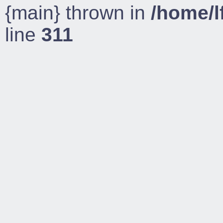
{main} thrown in
/home/l
line
311