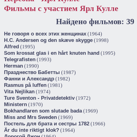
Фильмы с участием Ярл Кулле
Найдено фильмов: 39
Не говоря о всех этих женщинах
(1964)
H.C. Andersen og den skæve skygge
(1998)
Alfred
(1995)
Som krossat glas i en hårt knuten hand
(1995)
Telegrafisten
(1993)
Herman
(1990)
Празднество Бабетты
(1987)
Фанни и Александр
(1982)
Rasmus på luffen
(1981)
Vita Nejlikan
(1974)
Ture Sventon - Privatdetektiv
(1972)
Ministern
(1970)
Bokhandlaren som slutade bada
(1969)
Miss and Mrs Sweden
(1969)
Постель для брата и сестры 1782
(1966)
Är du inte riktigt klok?
(1964)
Дорогой Джон
(1964)