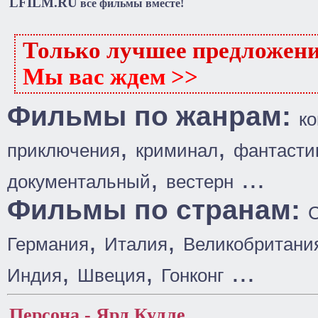
LFILM.RU
все фильмы вместе!
Только лучшее предложен
Мы вас ждем >>
Фильмы по жанрам:
к
,
,
приключения
криминал
фантасти
,
...
документальный
вестерн
Фильмы по странам:
,
,
Германия
Италия
Великобритани
,
,
...
Индия
Швеция
Гонконг
Персона - Ярл Кулле