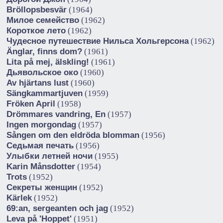
Bröllopsbesvär
(1964)
Милое семейство
(1962)
Короткое лето
(1962)
Чудесное путешествие Нильса Хольгерсона
(1962)
Änglar, finns dom?
(1961)
Lita på mej, älskling!
(1961)
Дьявольское око
(1960)
Av hjärtans lust
(1960)
Sängkammartjuven
(1959)
Fröken April
(1958)
Drömmares vandring, En
(1957)
Ingen morgondag
(1957)
Sången om den eldröda blomman
(1956)
Седьмая печать
(1956)
Улыбки летней ночи
(1955)
Karin Månsdotter
(1954)
Trots
(1952)
Секреты женщин
(1952)
Kärlek
(1952)
69:an, sergeanten och jag
(1952)
Leva på 'Hoppet'
(1951)