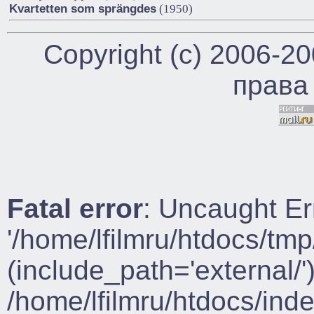
Kvartetten som sprängdes
(1950)
Copyright (c) 2006-2
права
Fatal error
: Uncaught Er
'/home/lfilmru/htdocs/tmp
(include_path='external/')
/home/lfilmru/htdocs/ind