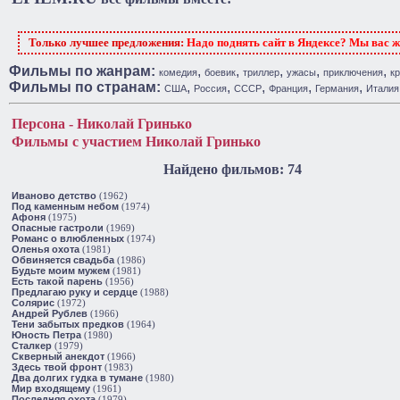
Только лучшее предложения:
Надо поднять сайт в Яндексе? Мы вас 
Фильмы по жанрам:
,
,
,
,
,
комедия
боевик
триллер
ужасы
приключения
к
Фильмы по странам:
,
,
,
,
,
США
Россия
СССР
Франция
Германия
Италия
Персона - Николай Гринько
Фильмы с участием Николай Гринько
Найдено фильмов: 74
Иваново детство
(1962)
Под каменным небом
(1974)
Афоня
(1975)
Опасные гастроли
(1969)
Романс о влюбленных
(1974)
Оленья охота
(1981)
Обвиняется свадьба
(1986)
Будьте моим мужем
(1981)
Есть такой парень
(1956)
Предлагаю руку и сердце
(1988)
Солярис
(1972)
Андрей Рублев
(1966)
Тени забытых предков
(1964)
Юность Петра
(1980)
Сталкер
(1979)
Скверный анекдот
(1966)
Здесь твой фронт
(1983)
Два долгих гудка в тумане
(1980)
Мир входящему
(1961)
Последняя охота
(1979)