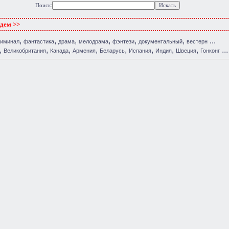
Поиск:
ждем >>
,
,
,
,
,
,
...
риминал
фантастика
драма
мелодрама
фэнтези
документальный
вестерн
,
,
,
,
,
,
,
,
...
Великобритания
Канада
Армения
Беларусь
Испания
Индия
Швеция
Гонконг