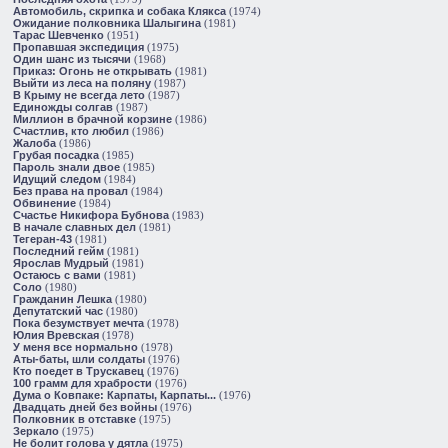
Автомобиль, скрипка и собака Клякса
(1974)
Ожидание полковника Шалыгина
(1981)
Тарас Шевченко
(1951)
Пропавшая экспедиция
(1975)
Один шанс из тысячи
(1968)
Приказ: Огонь не открывать
(1981)
Выйти из леса на поляну
(1987)
В Крыму не всегда лето
(1987)
Единожды солгав
(1987)
Миллион в брачной корзине
(1986)
Счастлив, кто любил
(1986)
Жалоба
(1986)
Грубая посадка
(1985)
Пароль знали двое
(1985)
Идущий следом
(1984)
Без права на провал
(1984)
Обвинение
(1984)
Счастье Никифора Бубнова
(1983)
В начале славных дел
(1981)
Тегеран-43
(1981)
Последний гейм
(1981)
Ярослав Мудрый
(1981)
Остаюсь с вами
(1981)
Соло
(1980)
Гражданин Лешка
(1980)
Депутатский час
(1980)
Пока безумствует мечта
(1978)
Юлия Вревская
(1978)
У меня все нормально
(1978)
Аты-баты, шли солдаты
(1976)
Кто поедет в Трускавец
(1976)
100 грамм для храбрости
(1976)
Дума о Ковпаке: Карпаты, Карпаты...
(1976)
Двадцать дней без войны
(1976)
Полковник в отставке
(1975)
Зеркало
(1975)
Не болит голова у дятла
(1975)