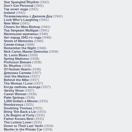
Star Spangled Rhythm
(1942)
Don't Get Personal
(1942)
Так хочет леди
(1942)
Iceland
(1942)
Познакомьтесь с Джоном Доу
(1941)
Look Who's Laughing
(1941)
New Wine
(1941)
Cheers for Miss Bishop
(1941)
Top Sergeant Mulligan
(1941)
Маленькие мужчины
(1940)
Хит парад 1941-го года
(1940)
Street of Memories
(1940)
Синяя птица
(1940)
Remember the Night
(1940)
Nick Carter, Master Detective
(1939)
St. Louis Blues
(1939)
Spring Madness
(1938)
Professor Beware
(1938)
Dr. Rhythm
(1938)
Of Human Hearts
(1938)
Девушка Салема
(1937)
Join the Marines
(1937)
Behind the Mike
(1937)
The Woman I Love
(1937)
Когда любовь молода
(1937)
Varsity Show
(1937)
Career Woman
(1936)
Palm Springs
(1936)
1,000 Dollars a Minute
(1935)
Rendezvous
(1935)
Doubting Thomas
(1935)
Bring 'Em Back a Lie
(1935)
Life Begins at Forty
(1935)
Father Knows Best
(1935)
The Lottery Lover
(1935)
Down to Their Last Yacht
(1934)
Murder in the Private Car
(1934)