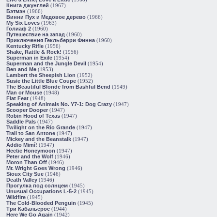
Книга джунглей
(1967)
Бэтмэн
(1966)
Винни Пух и Медовое дерево
(1966)
My Six Loves
(1963)
Голиаф 2
(1960)
Путешествие на запад
(1960)
Приключения Гекльберри Финна
(1960)
Kentucky Rifle
(1956)
Shake, Rattle & Rock!
(1956)
Superman in Exile
(1954)
Superman and the Jungle Devil
(1954)
Ben and Me
(1953)
Lambert the Sheepish Lion
(1952)
Susie the Little Blue Coupe
(1952)
The Beautiful Blonde from Bashful Bend
(1949)
Man or Mouse
(1948)
Flat Feat
(1948)
Speaking of Animals No. Y7-1: Dog Crazy
(1947)
Scooper Dooper
(1947)
Robin Hood of Texas
(1947)
Saddle Pals
(1947)
Twilight on the Rio Grande
(1947)
Trail to San Antone
(1947)
Mickey and the Beanstalk
(1947)
Addio Mimí!
(1947)
Hectic Honeymoon
(1947)
Peter and the Wolf
(1946)
Moron Than Off
(1946)
Mr. Wright Goes Wrong
(1946)
Sioux City Sue
(1946)
Death Valley
(1946)
Прогулка под солнцем
(1945)
Unusual Occupations L-5-2
(1945)
Wildfire
(1945)
The Cold-Blooded Penguin
(1945)
Три Кабальерос
(1944)
Here We Go Again
(1942)