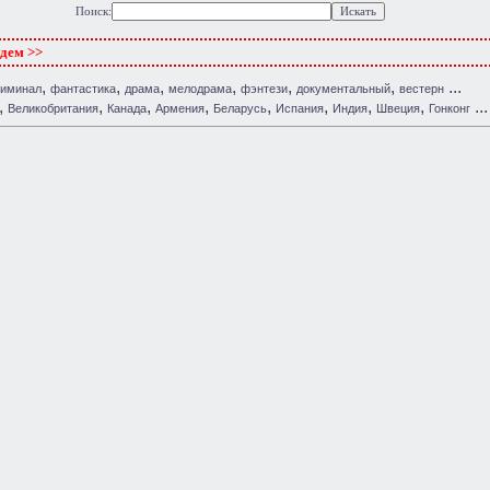
Поиск:
ждем >>
,
,
,
,
,
,
...
риминал
фантастика
драма
мелодрама
фэнтези
документальный
вестерн
,
,
,
,
,
,
,
,
...
Великобритания
Канада
Армения
Беларусь
Испания
Индия
Швеция
Гонконг