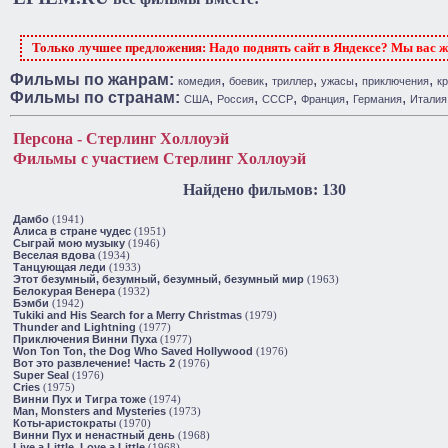
Только лучшее предложения:
Надо поднять сайт в Яндексе? Мы вас 
Фильмы по жанрам:
,
,
,
,
,
комедия
боевик
триллер
ужасы
приключения
к
Фильмы по странам:
,
,
,
,
,
США
Россия
СССР
Франция
Германия
Италия
Персона - Стерлинг Холлоуэй
Фильмы с участием Стерлинг Холлоуэй
Найдено фильмов: 130
Дамбо
(1941)
Алиса в стране чудес
(1951)
Сыграй мою музыку
(1946)
Веселая вдова
(1934)
Танцующая леди
(1933)
Этот безумный, безумный, безумный, безумный мир
(1963)
Белокурая Венера
(1932)
Бэмби
(1942)
Tukiki and His Search for a Merry Christmas
(1979)
Thunder and Lightning
(1977)
Приключения Винни Пуха
(1977)
Won Ton Ton, the Dog Who Saved Hollywood
(1976)
Вот это развлечение! Часть 2
(1976)
Super Seal
(1976)
Cries
(1975)
Винни Пух и Тигра тоже
(1974)
Man, Monsters and Mysteries
(1973)
Коты-аристократы
(1970)
Винни Пух и ненастный день
(1968)
Live a Little, Love a Little
(1968)