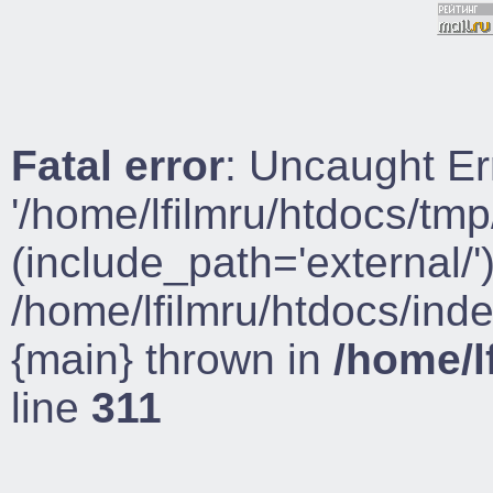
Fatal error
: Uncaught Er
'/home/lfilmru/htdocs/tmp
(include_path='external/')
/home/lfilmru/htdocs/ind
{main} thrown in
/home/l
line
311