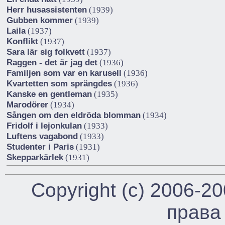
Herr husassistenten
(1939)
Gubben kommer
(1939)
Laila
(1937)
Konflikt
(1937)
Sara lär sig folkvett
(1937)
Raggen - det är jag det
(1936)
Familjen som var en karusell
(1936)
Kvartetten som sprängdes
(1936)
Kanske en gentleman
(1935)
Marodörer
(1934)
Sången om den eldröda blomman
(1934)
Fridolf i lejonkulan
(1933)
Luftens vagabond
(1933)
Studenter i Paris
(1931)
Skepparkärlek
(1931)
Copyright (c) 2006-2
права