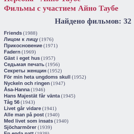
Фильмы с участием Айно Таубе
Найдено фильмов: 32
Friends
(1988)
Лицом к лицу
(1976)
Прикосновение
(1971)
Fadern
(1969)
Gäst i eget hus
(1957)
Седьмая печать
(1956)
Секреты женщин
(1952)
För min heta ungdoms skull
(1952)
Nyckeln och ringen
(1947)
Åsa-Hanna
(1946)
Hans Majestät får vänta
(1945)
Tåg 56
(1943)
Livet går vidare
(1941)
Alle man på post
(1940)
Med livet som insats
(1940)
Sjöcharmörer
(1939)
En enda natt
(1939)