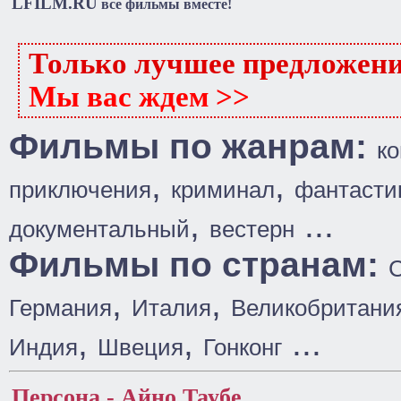
LFILM.RU
все фильмы вместе!
Только лучшее предложен
Мы вас ждем >>
Фильмы по жанрам:
к
,
,
приключения
криминал
фантасти
,
...
документальный
вестерн
Фильмы по странам:
,
,
Германия
Италия
Великобритани
,
,
...
Индия
Швеция
Гонконг
Персона - Айно Таубе