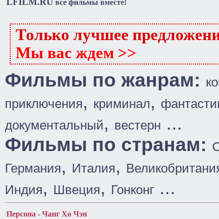
LFILM.RU
все фильмы вместе!
Только лучшее предложен
Мы вас ждем >>
Фильмы по жанрам:
к
,
,
приключения
криминал
фантасти
,
...
документальный
вестерн
Фильмы по странам:
,
,
Германия
Италия
Великобритани
,
,
...
Индия
Швеция
Гонконг
Персона - Чанг Хо Чэн