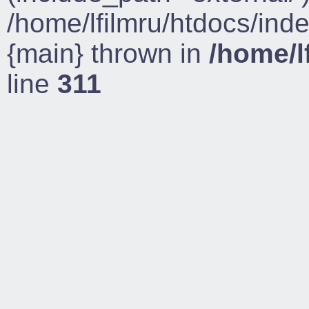
/home/lfilmru/htdocs/ind
{main} thrown in
/home/l
line
311