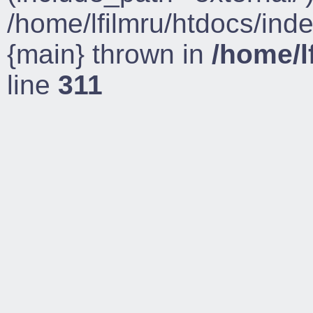
/home/lfilmru/htdocs/ind
{main} thrown in
/home/l
line
311