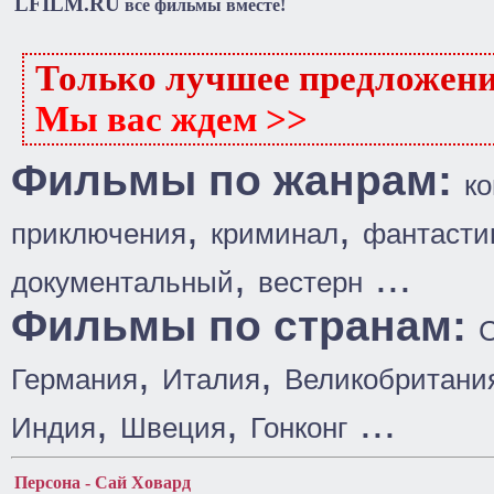
LFILM.RU
все фильмы вместе!
Только лучшее предложен
Мы вас ждем >>
Фильмы по жанрам:
к
,
,
приключения
криминал
фантасти
,
...
документальный
вестерн
Фильмы по странам:
,
,
Германия
Италия
Великобритани
,
,
...
Индия
Швеция
Гонконг
Персона - Сай Ховард