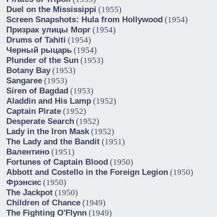
Duel on the Mississippi
(1955)
Screen Snapshots: Hula from Hollywood
(1954)
Призрак улицы Морг
(1954)
Drums of Tahiti
(1954)
Черный рыцарь
(1954)
Plunder of the Sun
(1953)
Botany Bay
(1953)
Sangaree
(1953)
Siren of Bagdad
(1953)
Aladdin and His Lamp
(1952)
Captain Pirate
(1952)
Desperate Search
(1952)
Lady in the Iron Mask
(1952)
The Lady and the Bandit
(1951)
Валентино
(1951)
Fortunes of Captain Blood
(1950)
Abbott and Costello in the Foreign Legion
(1950)
Фрэнсис
(1950)
The Jackpot
(1950)
Children of Chance
(1949)
The Fighting O'Flynn
(1949)