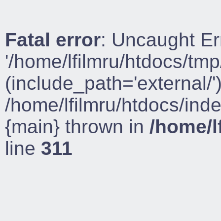
Fatal error
: Uncaught Er
'/home/lfilmru/htdocs/tmp
(include_path='external/')
/home/lfilmru/htdocs/ind
{main} thrown in
/home/l
line
311