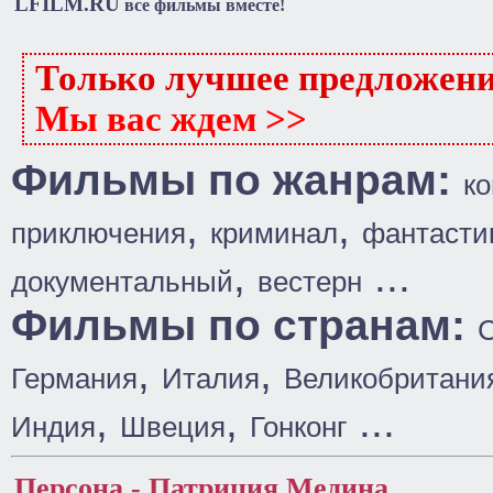
LFILM.RU
все фильмы вместе!
Только лучшее предложен
Мы вас ждем >>
Фильмы по жанрам:
к
,
,
приключения
криминал
фантасти
,
...
документальный
вестерн
Фильмы по странам:
,
,
Германия
Италия
Великобритани
,
,
...
Индия
Швеция
Гонконг
Персона - Патриция Медина