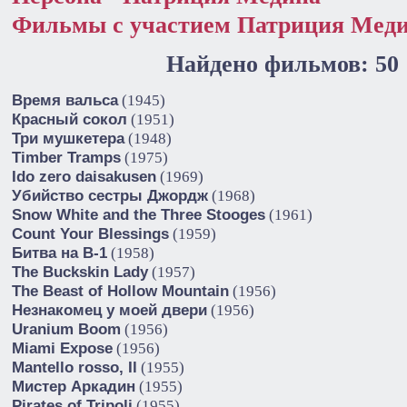
Фильмы с участием Патриция Мед
Найдено фильмов: 50
Время вальса
(1945)
Красный сокол
(1951)
Три мушкетера
(1948)
Timber Tramps
(1975)
Ido zero daisakusen
(1969)
Убийство сестры Джордж
(1968)
Snow White and the Three Stooges
(1961)
Count Your Blessings
(1959)
Битва на В-1
(1958)
The Buckskin Lady
(1957)
The Beast of Hollow Mountain
(1956)
Незнакомец у моей двери
(1956)
Uranium Boom
(1956)
Miami Expose
(1956)
Mantello rosso, Il
(1955)
Мистер Аркадин
(1955)
Pirates of Tripoli
(1955)