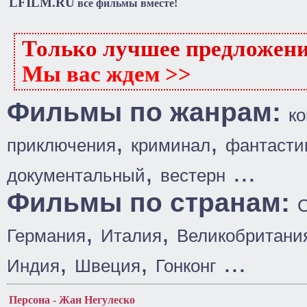
LFILM.RU
все фильмы вместе!
Только лучшее предложен
Мы вас ждем >>
Фильмы по жанрам:
к
,
,
приключения
криминал
фантасти
,
...
документальный
вестерн
Фильмы по странам:
,
,
Германия
Италия
Великобритани
,
,
...
Индия
Швеция
Гонконг
Персона - Жан Негулеско