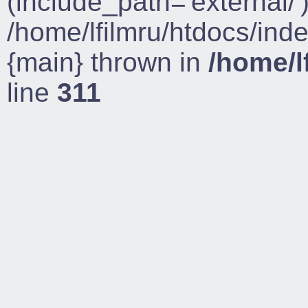
(include_path='external/')
/home/lfilmru/htdocs/ind
{main} thrown in
/home/l
line
311