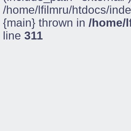
/home/lfilmru/htdocs/ind
{main} thrown in
/home/l
line
311