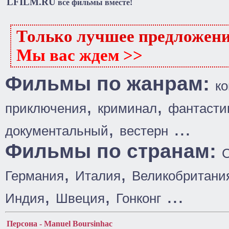
LFILM.RU
все фильмы вместе!
Только лучшее предложен
Мы вас ждем >>
Фильмы по жанрам:
к
,
,
приключения
криминал
фантасти
,
...
документальный
вестерн
Фильмы по странам:
,
,
Германия
Италия
Великобритани
,
,
...
Индия
Швеция
Гонконг
Персона - Manuel Boursinhac