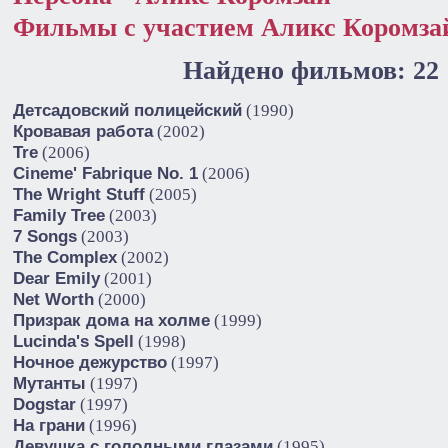
Фильмы с участием Аликс Коромза
Найдено фильмов: 22
Детсадовский полицейский
(1990)
Кровавая работа
(2002)
Tre
(2006)
Cineme' Fabrique No. 1
(2006)
The Wright Stuff
(2005)
Family Tree
(2003)
7 Songs
(2003)
The Complex
(2002)
Dear Emily
(2001)
Net Worth
(2000)
Призрак дома на холме
(1999)
Lucinda's Spell
(1998)
Ночное дежурство
(1997)
Мутанты
(1997)
Dogstar
(1997)
На грани
(1996)
Девушка с голодными глазами
(1995)