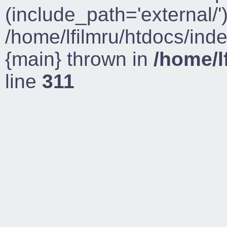
(include_path='external/')
/home/lfilmru/htdocs/ind
{main} thrown in
/home/l
line
311