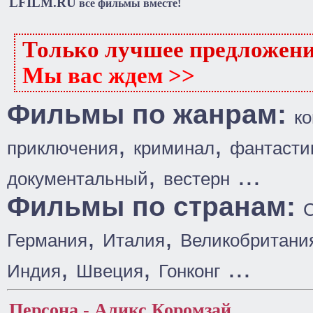
LFILM.RU
все фильмы вместе!
Только лучшее предложен
Мы вас ждем >>
Фильмы по жанрам:
к
,
,
приключения
криминал
фантасти
,
...
документальный
вестерн
Фильмы по странам:
,
,
Германия
Италия
Великобритани
,
,
...
Индия
Швеция
Гонконг
Персона - Аликс Коромзай