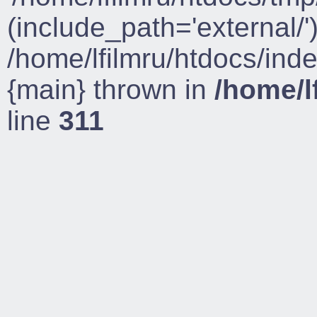
(include_path='external/')
/home/lfilmru/htdocs/ind
{main} thrown in
/home/l
line
311