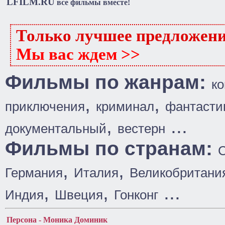
LFILM.RU
все фильмы вместе!
Только лучшее предложен
Мы вас ждем >>
Фильмы по жанрам:
к
,
,
приключения
криминал
фантасти
,
...
документальный
вестерн
Фильмы по странам:
,
,
Германия
Италия
Великобритани
,
,
...
Индия
Швеция
Гонконг
Персона - Моника Доминик