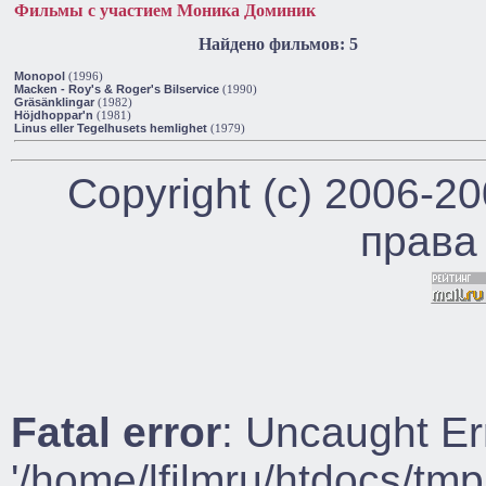
Фильмы с участием Моника Доминик
Найдено фильмов: 5
Monopol
(1996)
Macken - Roy's & Roger's Bilservice
(1990)
Gräsänklingar
(1982)
Höjdhoppar'n
(1981)
Linus eller Tegelhusets hemlighet
(1979)
Copyright (c) 2006-2
права
Fatal error
: Uncaught Er
'/home/lfilmru/htdocs/tmp