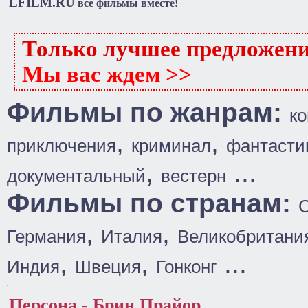
LFILM.RU
все фильмы вместе!
Только лучшее предложен
Мы вас ждем >>
Фильмы по жанрам:
к
,
,
приключения
криминал
фантасти
,
...
документальный
вестерн
Фильмы по странам:
,
,
Германия
Италия
Великобритани
,
,
...
Индия
Швеция
Гонконг
Персона - Брин Прайор