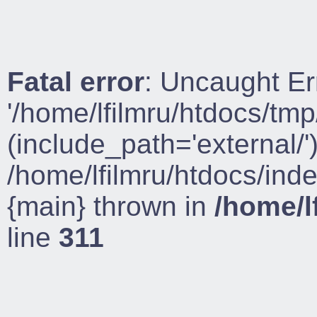
Fatal error
: Uncaught Er
'/home/lfilmru/htdocs/tmp
(include_path='external/')
/home/lfilmru/htdocs/ind
{main} thrown in
/home/l
line
311