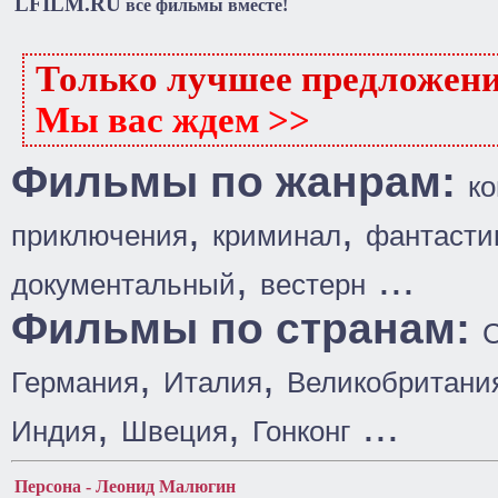
LFILM.RU
все фильмы вместе!
Только лучшее предложен
Мы вас ждем >>
Фильмы по жанрам:
к
,
,
приключения
криминал
фантасти
,
...
документальный
вестерн
Фильмы по странам:
,
,
Германия
Италия
Великобритани
,
,
...
Индия
Швеция
Гонконг
Персона - Леонид Малюгин