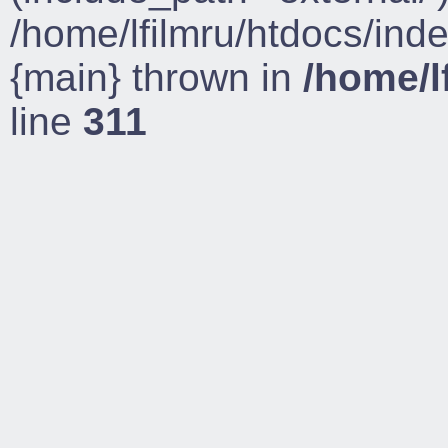
/home/lfilmru/htdocs/ind
{main} thrown in
/home/l
line
311