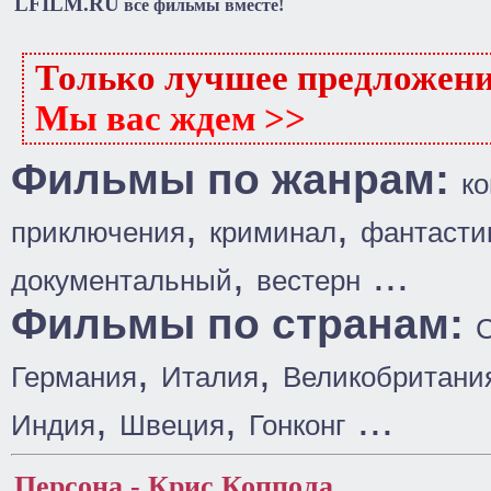
LFILM.RU
все фильмы вместе!
Только лучшее предложен
Мы вас ждем >>
Фильмы по жанрам:
к
,
,
приключения
криминал
фантасти
,
...
документальный
вестерн
Фильмы по странам:
,
,
Германия
Италия
Великобритани
,
,
...
Индия
Швеция
Гонконг
Персона - Крис Коппола