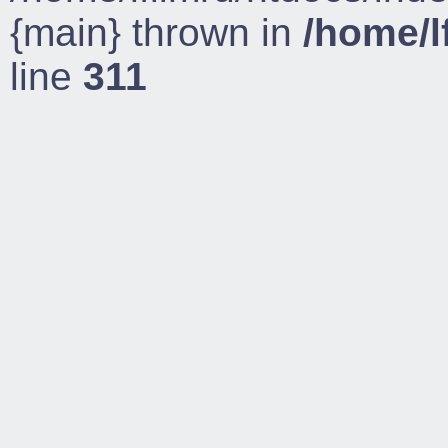
{main} thrown in
/home/l
line
311