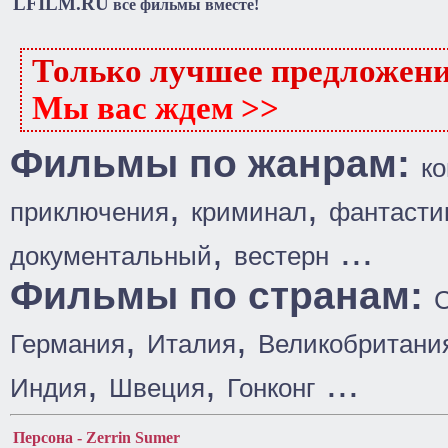
LFILM.RU
все фильмы вместе!
Только лучшее предложен
Мы вас ждем >>
Фильмы по жанрам:
к
,
,
приключения
криминал
фантасти
,
...
документальный
вестерн
Фильмы по странам:
,
,
Германия
Италия
Великобритани
,
,
...
Индия
Швеция
Гонконг
Персона - Zerrin Sumer