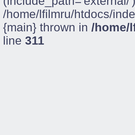
(include_path='external/')
/home/lfilmru/htdocs/ind
{main} thrown in
/home/l
line
311