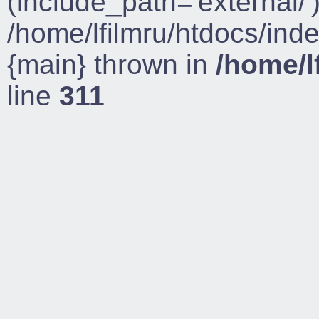
(include_path='external/')
/home/lfilmru/htdocs/ind
{main} thrown in
/home/l
line
311