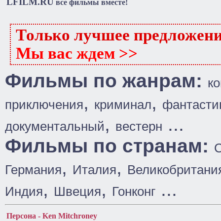
LFILM.RU
все фильмы вместе!
Только лучшее предложен
Мы вас ждем >>
Фильмы по жанрам:
к
,
,
приключения
криминал
фантасти
,
...
документальный
вестерн
Фильмы по странам:
,
,
Германия
Италия
Великобритани
,
,
...
Индия
Швеция
Гонконг
Персона - Ken Mitchroney