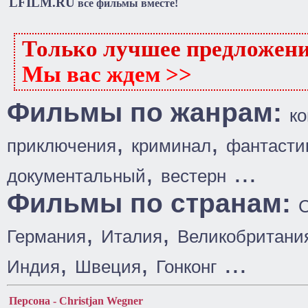
LFILM.RU
все фильмы вместе!
Только лучшее предложен
Мы вас ждем >>
Фильмы по жанрам:
к
,
,
приключения
криминал
фантасти
,
...
документальный
вестерн
Фильмы по странам:
,
,
Германия
Италия
Великобритани
,
,
...
Индия
Швеция
Гонконг
Персона - Christjan Wegner