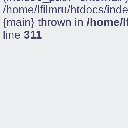
/home/lfilmru/htdocs/ind
{main} thrown in
/home/l
line
311