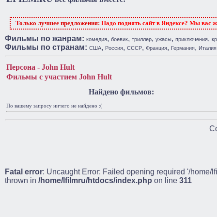
Только лучшее предложения:
Надо поднять сайт в Яндексе? Мы вас 
Фильмы по жанрам:
,
,
,
,
,
комедия
боевик
триллер
ужасы
приключения
к
Фильмы по странам:
,
,
,
,
,
США
Россия
СССР
Франция
Германия
Италия
Персона - John Hult
Фильмы с участием John Hult
Найдено фильмов:
По вашему запросу ничего не найдено :(
Co
Fatal error
: Uncaught Error: Failed opening required '/home/lf
thrown in
/home/lfilmru/htdocs/index.php
on line
311