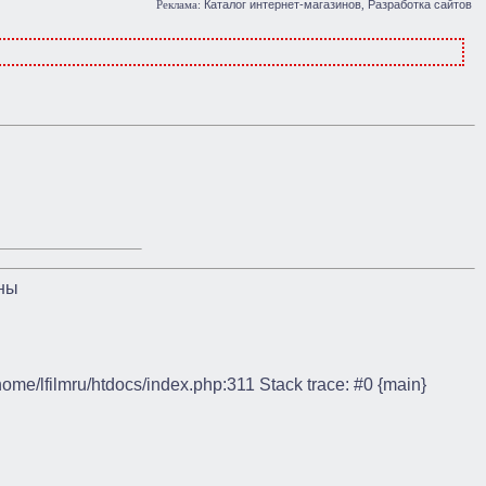
Каталог интернет-магазинов
Разработка сайтов
Реклама:
,
ны
/home/lfilmru/htdocs/index.php:311 Stack trace: #0 {main}