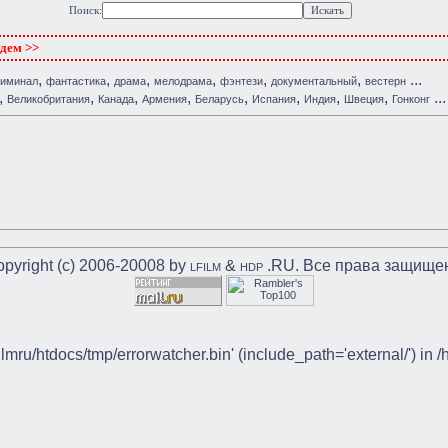
Поиск:
ждем >>
,
,
,
,
,
,
...
риминал
фантастика
драма
мелодрама
фэнтези
документальный
вестерн
,
,
,
,
,
,
,
,
...
Великобритания
Канада
Армения
Беларусь
Испания
Индия
Швеция
Гонконг
pyright (c) 2006-20008 by
&
.RU. Все права защище
LFILM
HDP
ilmru/htdocs/tmp/errorwatcher.bin' (include_path='external/') in 