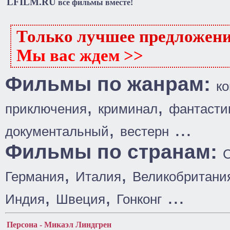
LFILM.RU
все фильмы вместе!
Только лучшее предложен
Мы вас ждем >>
Фильмы по жанрам:
к
,
,
приключения
криминал
фантасти
,
...
документальный
вестерн
Фильмы по странам:
,
,
Германия
Италия
Великобритани
,
,
...
Индия
Швеция
Гонконг
Персона - Микаэл Линдгрен