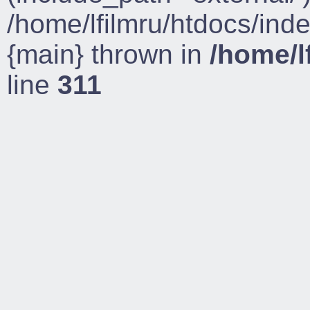
/home/lfilmru/htdocs/ind
{main} thrown in
/home/l
line
311