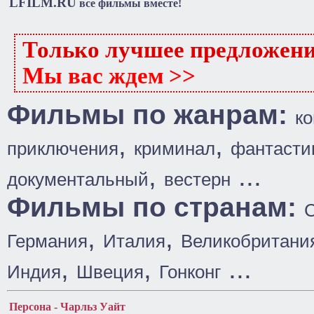
LFILM.RU
все фильмы вместе!
Только лучшее предложен
Мы вас ждем >>
Фильмы по жанрам:
к
,
,
приключения
криминал
фантасти
,
...
документальный
вестерн
Фильмы по странам:
,
,
Германия
Италия
Великобритани
,
,
...
Индия
Швеция
Гонконг
Персона - Чарльз Уайт