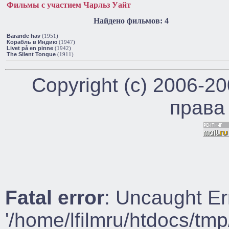
Фильмы с участием Чарльз Уайт
Найдено фильмов: 4
Bärande hav
(1951)
Корабль в Индию
(1947)
Livet på en pinne
(1942)
The Silent Tongue
(1911)
Copyright (c) 2006-2
права
Fatal error
: Uncaught Er
'/home/lfilmru/htdocs/tmp