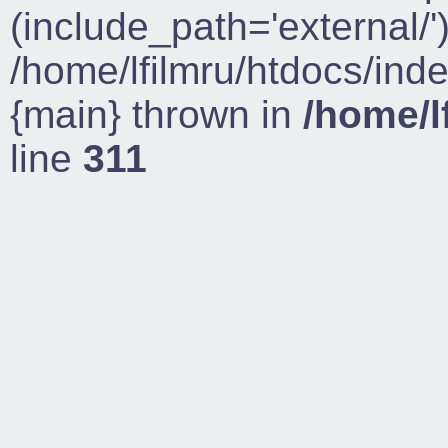
(include_path='external/')
/home/lfilmru/htdocs/ind
{main} thrown in
/home/l
line
311