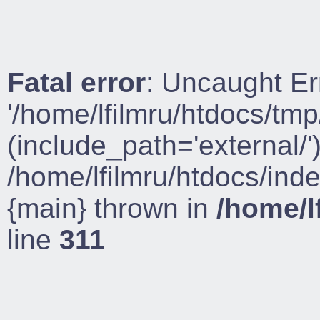
Fatal error
: Uncaught Er
'/home/lfilmru/htdocs/tmp
(include_path='external/')
/home/lfilmru/htdocs/ind
{main} thrown in
/home/l
line
311