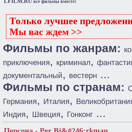
LFILM.RU
все фильмы вместе!
Только лучшее предложен
Мы вас ждем >>
Фильмы по жанрам:
к
,
,
приключения
криминал
фантасти
,
...
документальный
вестерн
Фильмы по странам:
,
,
Германия
Италия
Великобритани
,
,
...
Индия
Швеция
Гонконг
Персона - Per Bj&#246;rkman