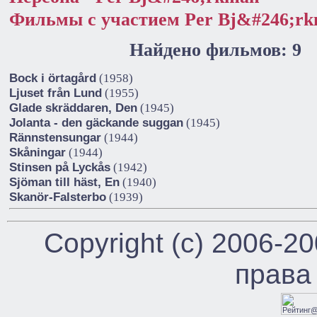
Фильмы с участием Per Bj&#246;r
Найдено фильмов: 9
Bock i örtagård
(1958)
Ljuset från Lund
(1955)
Glade skräddaren, Den
(1945)
Jolanta - den gäckande suggan
(1945)
Rännstensungar
(1944)
Skåningar
(1944)
Stinsen på Lyckås
(1942)
Sjöman till häst, En
(1940)
Skanör-Falsterbo
(1939)
Copyright (c) 2006-2
права