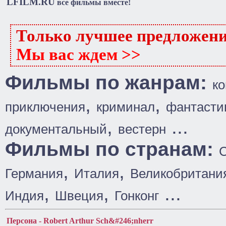
LFILM.RU
все фильмы вместе!
Только лучшее предложен
Мы вас ждем >>
Фильмы по жанрам:
к
,
,
приключения
криминал
фантасти
,
...
документальный
вестерн
Фильмы по странам:
,
,
Германия
Италия
Великобритани
,
,
...
Индия
Швеция
Гонконг
Персона - Robert Arthur Sch&#246;nherr