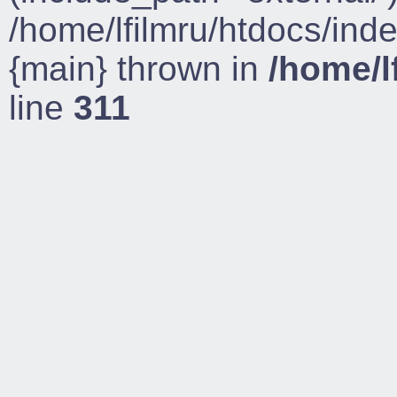
/home/lfilmru/htdocs/ind
{main} thrown in
/home/l
line
311