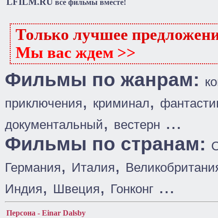
LFILM.RU
все фильмы вместе!
Только лучшее предложен
Мы вас ждем >>
Фильмы по жанрам:
к
,
,
приключения
криминал
фантасти
,
...
документальный
вестерн
Фильмы по странам:
,
,
Германия
Италия
Великобритани
,
,
...
Индия
Швеция
Гонконг
Персона - Einar Dalsby