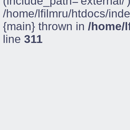
(include_path='external/')
/home/lfilmru/htdocs/ind
{main} thrown in
/home/l
line
311