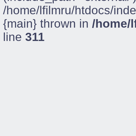
/home/lfilmru/htdocs/ind
{main} thrown in
/home/l
line
311