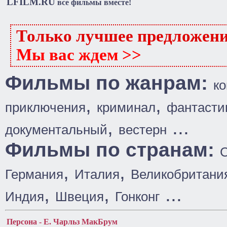
LFILM.RU
все фильмы вместе!
Только лучшее предложен
Мы вас ждем >>
Фильмы по жанрам:
к
,
,
приключения
криминал
фантасти
,
...
документальный
вестерн
Фильмы по странам:
,
,
Германия
Италия
Великобритани
,
,
...
Индия
Швеция
Гонконг
Персона - Е. Чарльз МакБрум