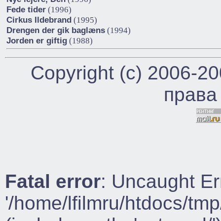
Fede tider
(1996)
Cirkus Ildebrand
(1995)
Drengen der gik baglæns
(1994)
Jorden er giftig
(1988)
Copyright (c) 2006-2
права
Fatal error
: Uncaught Er
'/home/lfilmru/htdocs/tmp