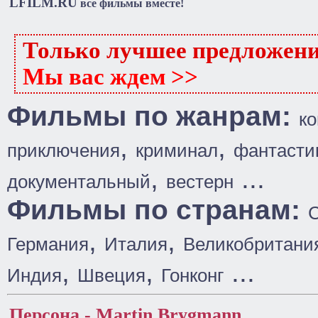
LFILM.RU
все фильмы вместе!
Только лучшее предложен
Мы вас ждем >>
Фильмы по жанрам:
к
,
,
приключения
криминал
фантасти
,
...
документальный
вестерн
Фильмы по странам:
,
,
Германия
Италия
Великобритани
,
,
...
Индия
Швеция
Гонконг
Персона - Martin Brygmann