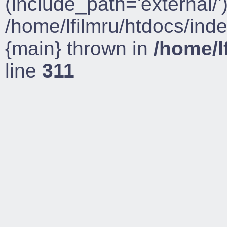
(include_path='external/')
/home/lfilmru/htdocs/ind
{main} thrown in
/home/l
line
311