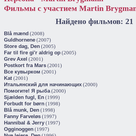
Фильмы с участием Martin Brygma
Найдено фильмов: 21
Blå mænd
(2008)
Guldhornene
(2007)
Store dag, Den
(2005)
Far til fire gi'r aldrig op
(2005)
Grev Axel
(2001)
Postkort fra Mars
(2001)
Все кувырком
(2001)
Kat
(2001)
Итальянский для начинающих
(2000)
Помогите! Я рыба
(2000)
Sjælden fugl, En
(1999)
Forbudt for børn
(1998)
Blå munk, Den
(1998)
Fanny Farveløs
(1997)
Hannibal & Jerry
(1997)
Ogginoggen
(1997)
Nye lejere, Den
(1996)