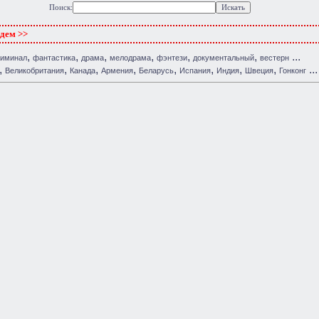
Поиск:
ждем >>
,
,
,
,
,
,
...
риминал
фантастика
драма
мелодрама
фэнтези
документальный
вестерн
,
,
,
,
,
,
,
,
...
Великобритания
Канада
Армения
Беларусь
Испания
Индия
Швеция
Гонконг