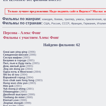
Только лучшее предложения:
Надо поднять сайт в Яндексе? Мы вас 
Фильмы по жанрам:
,
,
,
,
,
комедия
боевик
триллер
ужасы
приключения
к
Фильмы по странам:
,
,
,
,
,
США
Россия
СССР
Франция
Германия
Италия
Персона - Алекс Фонг
Фильмы с участием Алекс Фонг
Найдено фильмов: 62
Gwai aan ying ging
(2006)
Священная миссия
(2006)
Сестра мафии
(2005)
Безумие в городе
(2005)
Пил, пью и буду пить
(2005)
Дом, милый дом
(2005)
Jing xin dong po
(2004)
Одна ночь в Монгкоке
(2004)
Shi bu di tou
(2004)
Взрывной город
(2004)
Goo chak sam fong fong
(2003)
Hung wun chiu yun
(2003)
Him gok
(2001)
Yuk mong ji shing
(2001)
Обманщики
(2001)
Двойной выстрел
(2000)
Yüeliang de mimi
(2000)
Eternal Love
(2000)
Jingtian dongdi
(1999)
Sun ga fat
(1999)