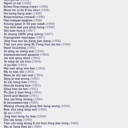
Ngoh oi nei
(1998)
Блюз Портланд-стрит
(1998)
Mooi tin oi lei 8 siu shut
(1998)
Ho kong fung wan
(1998)
Властелины стихий
(1998)
Настоящая мафия
(1998)
Keung gaan 3: Ol yau waak
(1998)
Yue doh laai yue ying hung
(1998)
Shi wan huo ji
(1997)
Ai shang 100% ying xiong
(1997)
Городские торпеды
(1997)
Jing hua rou bo jiang jian dang
(1996)
Tian ruo you qing III: Feng huo jia ren
(1996)
Hard Touching
(1995)
Ai qing se xiang wei
(1994)
Американский дракон
(1994)
Jie mei qing shen
(1994)
Ye xing de xie hou
(1994)
Ji ya lian
(1994)
Wu nan qing wei liao
(1994)
Mu lu tian shi
(1993)
Miao jie shi san mei
(1993)
Sing je wai wong
(1992)
Ai zai ming tian
(1992)
Hua jie kuang ben
(1992)
Qing ben jia ren
(1992)
Po jian ji xian feng
(1991)
Devil and Master
(1991)
Xue zai feng shang
(1990)
В беспамятстве
(1990)
Waang chung jik jong foh fung wong
(1990)
Bao zha xing xing wei
(1990)
Qi zu
(1990)
Jing tian long hu bao
(1990)
Dei tau lung
(1990)
Tian shi xing dong II zhi huo feng jiao long
(1989)
Wo ai Tang Ren jie
(1989)