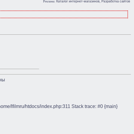
Каталог интернет-магазинов
Разработка сайтов
Реклама:
,
ны
/home/lfilmru/htdocs/index.php:311 Stack trace: #0 {main}