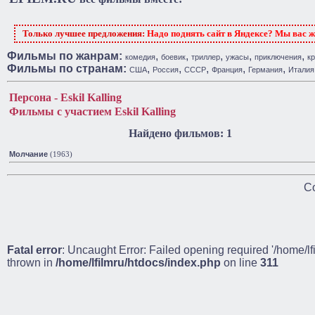
Только лучшее предложения:
Надо поднять сайт в Яндексе? Мы вас 
Фильмы по жанрам:
,
,
,
,
,
комедия
боевик
триллер
ужасы
приключения
к
Фильмы по странам:
,
,
,
,
,
США
Россия
СССР
Франция
Германия
Италия
Персона - Eskil Kalling
Фильмы с участием Eskil Kalling
Найдено фильмов: 1
Молчание
(1963)
Co
Fatal error
: Uncaught Error: Failed opening required '/home/lf
thrown in
/home/lfilmru/htdocs/index.php
on line
311