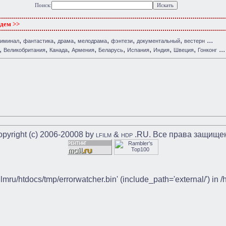
Поиск:
ждем >>
,
,
,
,
,
,
...
риминал
фантастика
драма
мелодрама
фэнтези
документальный
вестерн
,
,
,
,
,
,
,
,
...
Великобритания
Канада
Армения
Беларусь
Испания
Индия
Швеция
Гонконг
pyright (c) 2006-20008 by
&
.RU. Все права защище
LFILM
HDP
ilmru/htdocs/tmp/errorwatcher.bin' (include_path='external/') in 