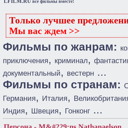
LFILM.RU
все фильмы вместе!
Только лучшее предложен
Мы вас ждем >>
Фильмы по жанрам:
к
,
,
приключения
криминал
фантасти
,
...
документальный
вестерн
Фильмы по странам:
,
,
Германия
Италия
Великобритани
,
,
...
Индия
Швеция
Гонконг
Персона - M&#229;ns Nathanaelson