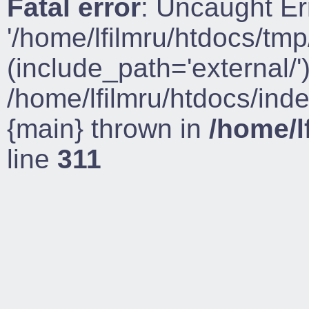
Fatal error
: Uncaught Er
'/home/lfilmru/htdocs/tmp
(include_path='external/')
/home/lfilmru/htdocs/ind
{main} thrown in
/home/l
line
311