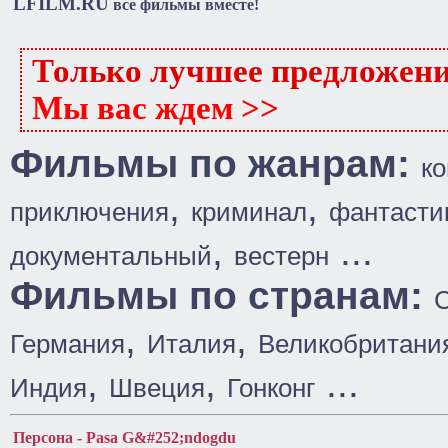
LFILM.RU
все фильмы вместе!
Только лучшее предложен
Мы вас ждем >>
Фильмы по жанрам:
к
,
,
приключения
криминал
фантасти
,
...
документальный
вестерн
Фильмы по странам:
,
,
Германия
Италия
Великобритани
,
,
...
Индия
Швеция
Гонконг
Персона - Pasa G&#252;ndogdu