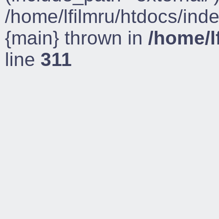
/home/lfilmru/htdocs/ind
{main} thrown in
/home/l
line
311