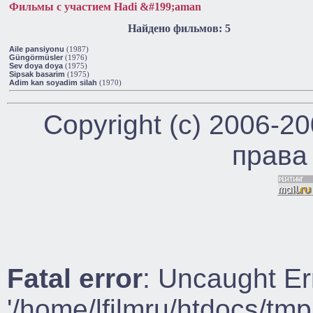
Фильмы с участием Hadi &#199;aman
Найдено фильмов: 5
Aile pansiyonu
(1987)
Güngörmüsler
(1976)
Sev doya doya
(1975)
Sipsak basarim
(1975)
Adim kan soyadim silah
(1970)
Copyright (c) 2006-2
права
Fatal error
: Uncaught Er
'/home/lfilmru/htdocs/tmp