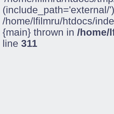
(include_path='external/')
/home/lfilmru/htdocs/ind
{main} thrown in
/home/l
line
311