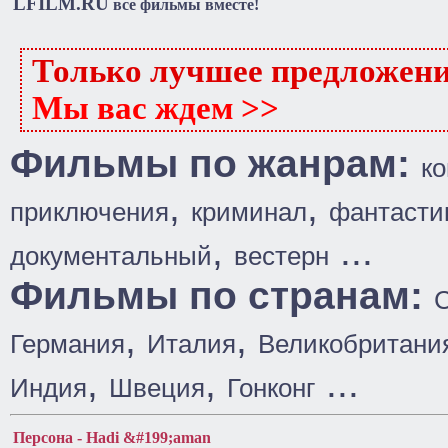
LFILM.RU
все фильмы вместе!
Только лучшее предложен
Мы вас ждем >>
Фильмы по жанрам:
к
,
,
приключения
криминал
фантасти
,
...
документальный
вестерн
Фильмы по странам:
,
,
Германия
Италия
Великобритани
,
,
...
Индия
Швеция
Гонконг
Персона - Hadi &#199;aman