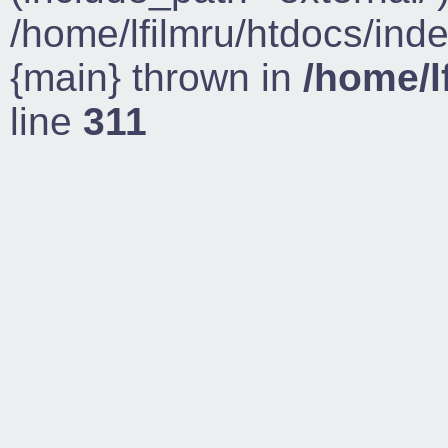
/home/lfilmru/htdocs/ind
{main} thrown in
/home/l
line
311