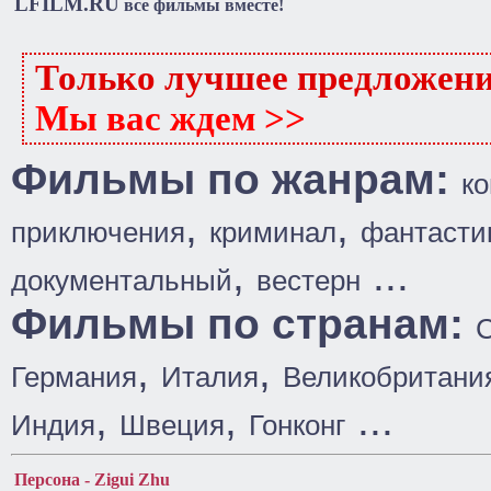
LFILM.RU
все фильмы вместе!
Только лучшее предложен
Мы вас ждем >>
Фильмы по жанрам:
к
,
,
приключения
криминал
фантасти
,
...
документальный
вестерн
Фильмы по странам:
,
,
Германия
Италия
Великобритани
,
,
...
Индия
Швеция
Гонконг
Персона - Zigui Zhu