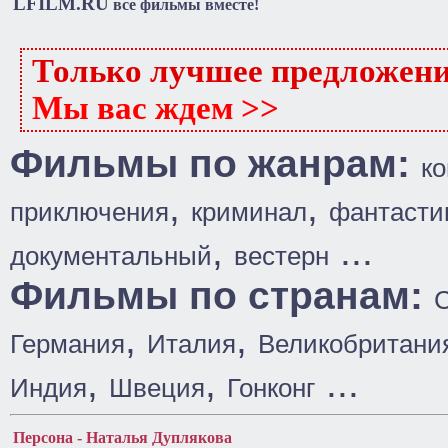
LFILM.RU
все фильмы вместе!
Только лучшее предложен
Мы вас ждем >>
Фильмы по жанрам:
к
,
,
приключения
криминал
фантасти
,
...
документальный
вестерн
Фильмы по странам:
,
,
Германия
Италия
Великобритани
,
,
...
Индия
Швеция
Гонконг
Персона - Наталья Дуплякова