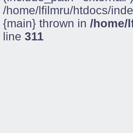
/home/lfilmru/htdocs/ind
{main} thrown in
/home/l
line
311