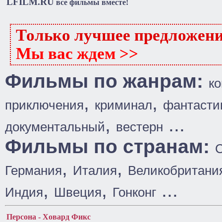
LFILM.RU
все фильмы вместе!
Только лучшее предложен
Мы вас ждем >>
Фильмы по жанрам:
к
,
,
приключения
криминал
фантасти
,
...
документальный
вестерн
Фильмы по странам:
,
,
Германия
Италия
Великобритани
,
,
...
Индия
Швеция
Гонконг
Персона - Ховард Фикс