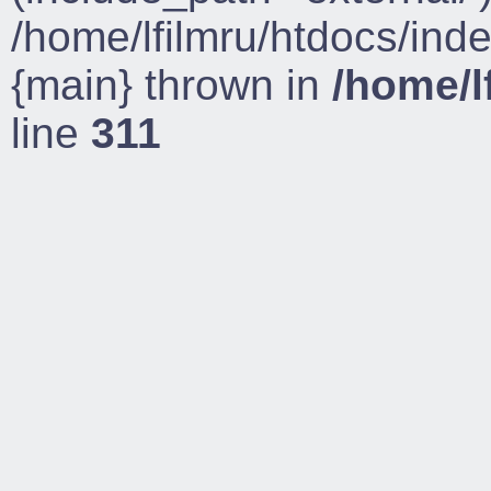
/home/lfilmru/htdocs/ind
{main} thrown in
/home/l
line
311