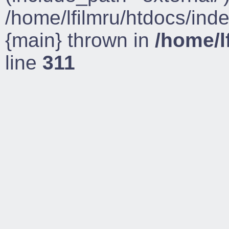
/home/lfilmru/htdocs/ind
{main} thrown in
/home/l
line
311