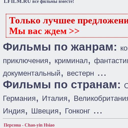
LFILM.RU
все фильмы вместе!
Только лучшее предложен
Мы вас ждем >>
Фильмы по жанрам:
к
,
,
приключения
криминал
фантасти
,
...
документальный
вестерн
Фильмы по странам:
,
,
Германия
Италия
Великобритани
,
,
...
Индия
Швеция
Гонконг
Персона - Chao-yin Hsiao