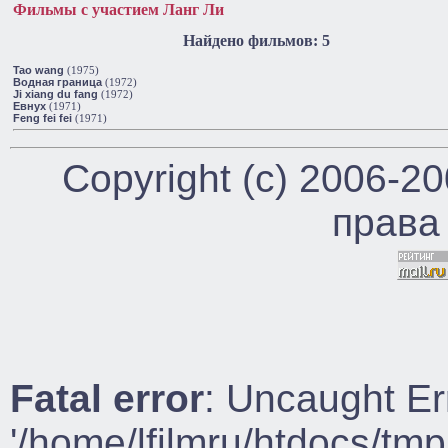
Фильмы с участием Ланг Ли
Найдено фильмов: 5
Tao wang
(1975)
Водная граница
(1972)
Ji xiang du fang
(1972)
Евнух
(1971)
Feng fei fei
(1971)
Copyright (c) 2006-2
права
Fatal error
: Uncaught Er
'/home/lfilmru/htdocs/tmp