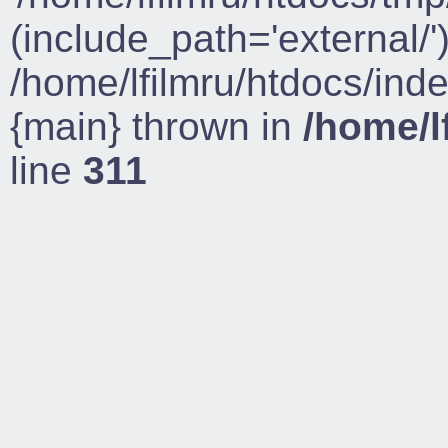
(include_path='external/')
/home/lfilmru/htdocs/ind
{main} thrown in
/home/l
line
311