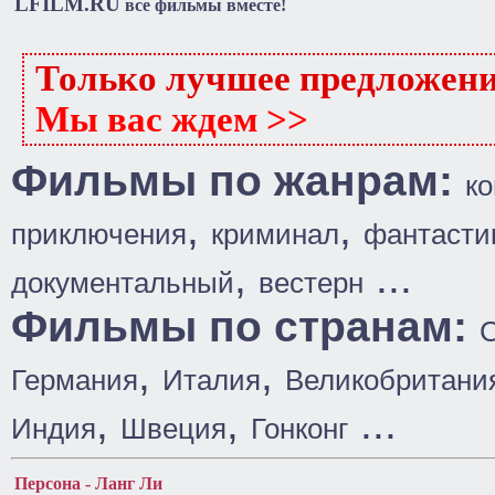
LFILM.RU
все фильмы вместе!
Только лучшее предложен
Мы вас ждем >>
Фильмы по жанрам:
к
,
,
приключения
криминал
фантасти
,
...
документальный
вестерн
Фильмы по странам:
,
,
Германия
Италия
Великобритани
,
,
...
Индия
Швеция
Гонконг
Персона - Ланг Ли